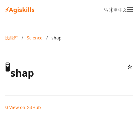
⚡
Agiskills
☰
☀️
🔍
🌐 中文
技能库
/
Science
/
shap
🧪
☆
shap
📂
View on GitHub