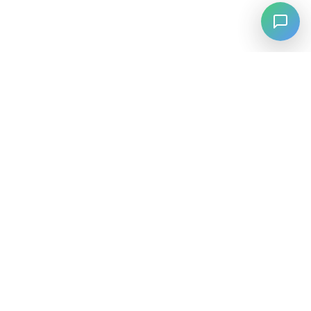
⚡
Agiskills
Agiskills 是一个综合性的 AI 智能体技能中心，汇聚了来自整个 AI
生态系统的最佳工具和能力。
SKILLS
按分类浏览
🦞 OpenClaw Skills