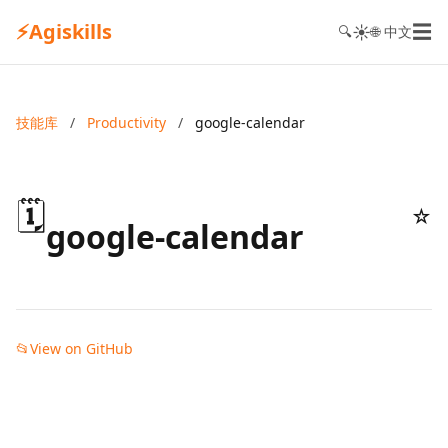
⚡
Agiskills
☰
☀️
🔍
🌐 中文
技能库
/
Productivity
/
google-calendar
🗓️
☆
google-calendar
📂
View on GitHub