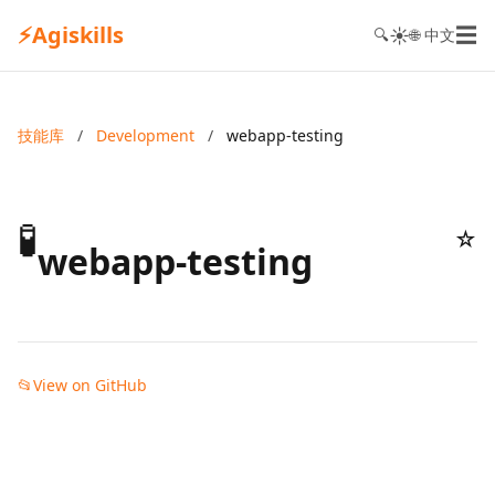
⚡
Agiskills
☰
☀️
🔍
🌐 中文
技能库
/
Development
/
webapp-testing
🧪
☆
webapp-testing
📂
View on GitHub